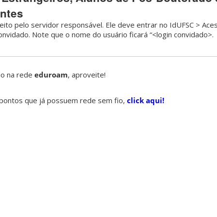
antes
eito pelo servidor responsável. Ele deve entrar no IdUFSC > Ace
onvidado. Note que o nome do usuário ficará “<login convidado>.
do na rede
eduroam
, aproveite!
s pontos que já possuem rede sem fio,
click aqui!