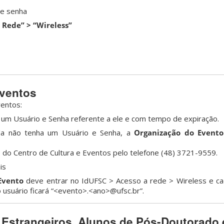
 e senha
 Rede” > “Wireless”
Eventos
entos:
um Usuário e Senha referente a ele e com tempo de expiração.
da não tenha um Usuário e Senha, a
Organização do Evento
 do Centro de Cultura e Eventos pelo telefone (48) 3721-9559.
is
Evento
deve entrar no IdUFSC > Acesso a rede > Wireless e ca
usuário ficará “<evento>.<ano>@ufsc.br”.
s Estrangeiros, Alunos de Pós-Doutorado 