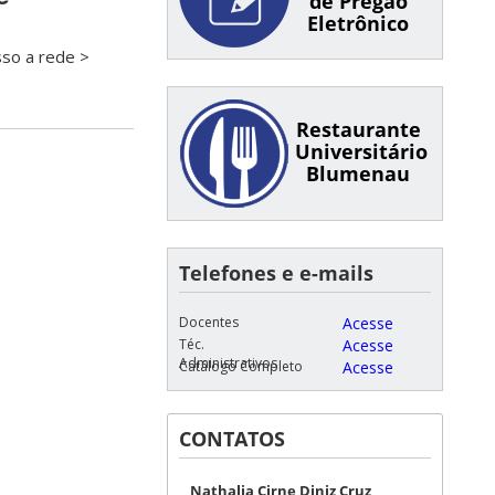
de Pregão
Eletrônico
sso a rede >
Restaurante
Universitário
Blumenau
Telefones e e-mails
Docentes
Acesse
Téc.
Acesse
Administrativos
Catálogo Completo
Acesse
CONTATOS
Nathalia Cirne Diniz Cruz