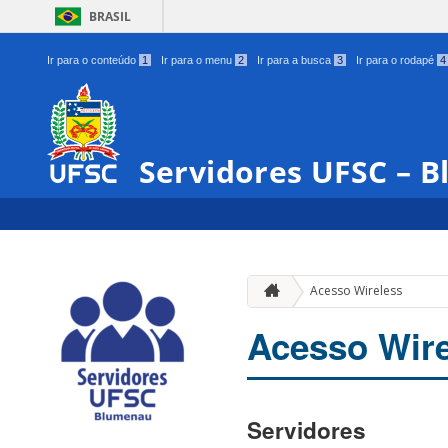
BRASIL
Ir para o conteúdo
1
Ir para o menu
2
Ir para a busca
3
Ir para o rodapé
4
Servidores UFSC – 
Acesso Wireless
Acesso Wire
Servidores