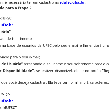
am
, é necessário ter um cadastro no
idufsc.ufsc.br
.
le para a Etapa 2
.
 IdUFSC
.ufsc.br
uário”
Data de Nascimento.
 na base de usuários da UFSC pelo seu e-mail e lhe enviará um
nviado para o seu e-mail;
 de Usuário”
arrastando o seu nome e seu sobrenome para o c
ar Disponibilidade”
, se estiver disponível, clique no botão
“Re
a que você deseja cadastrar. Ela teve ter no mínimo 8 caracteres
erviço
.ufsc.br
o IdUFSC”