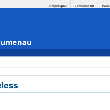
Simplifique!
Comunica BR
Parti
Blumenau
less