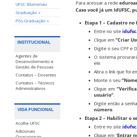
Para acessar a rede
eduro
UFSC Blumenau
Caso você já um IdUFSC, pu
Graduação »
Pós-Graduação »
Etapa 1 – Cadastro no
Entre no site
idufsc
Clique em
“Criar Us
INSTITUCIONAL
Digite o seu CPF e 
Agentes de
O sistema procurará
Desenvolvimento e
ele.
Gestão de Pessoas
Abra o link que foi e
Contatos – Docentes
Monte o seu
“Nome
Contatos – Técnicos
Clique em
“Verific
Administrativos
usuário”
.
Digite então a senh
número
.
VIDA FUNCIONAL
Etapa 2 – Habilitar o s
Acolhe UFSC
Entre no site
idufsc
Adicionais
Clique em “
Entrar n
Ocupacionais